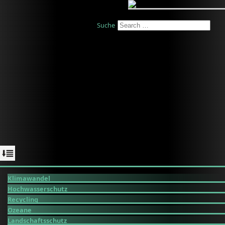
Suche
Klimawandel
Hochwasserschutz
Recycling
Ozeane
Landschaftsschutz