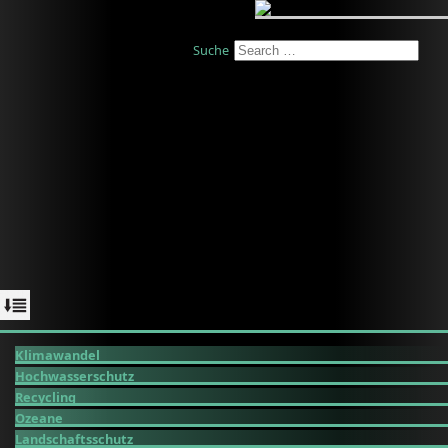
Suche
Klimawandel
Hochwasserschutz
Recycling
Ozeane
Landschaftsschutz