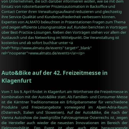
von Unternehmen, die sich darüber informieren wollen, wie sie mit dem
Einsatz von roboterbasierter Prozessautomation in Backoffice und
Contact Center ihren Verwaltungsaufwand reduzieren und gleichzeitig
ihre Service-Qualität und Kundenzufriedenheit verbessern können.
Experten von ALMATO beleuchten in Präsentationen Fragen zum Thema
und zeigen effiziente Lösungsansätze auf, Kunden berichten in Vorträgen
über Best-Practice-Lösungen. Neben den Vorträgen stehen vor allem der
Austausch und das Networking im Mittelpunkt. Die Veranstaltung ist
kostenlos und ab sofort buchbar unter <a
href="http://www.almato.de/events" target="_blank"
rel="noopener">www.almato.de/events</a></p>
Auto&Bike auf der 42. Freizeitmesse in
Klagenfurt
Vom 7. bis 9. April findet in Klagenfurt am Wörthersee die Freizeitmesse in
Kombination mit der Auto&Bike statt. Als Familien- und Consumer-Messe
ist die Kärntner Traditionsmesse ein Erfolgsbarometer für verschiedene
Produkte und Freizeitangebote vorwiegend im Alpen-Adria-Raum
(Österreich, Italien und Slowenien). Auf der Auto&Bike, die nach der
Vienna Autoshow die zweitgrößte Fahrzeugmesse Österreichs ist, zeigen
die Hersteller auch wieder die neuesten Innovationen im Bereich der
Elektromobilität. Das Event ist aber auch eine herausragende