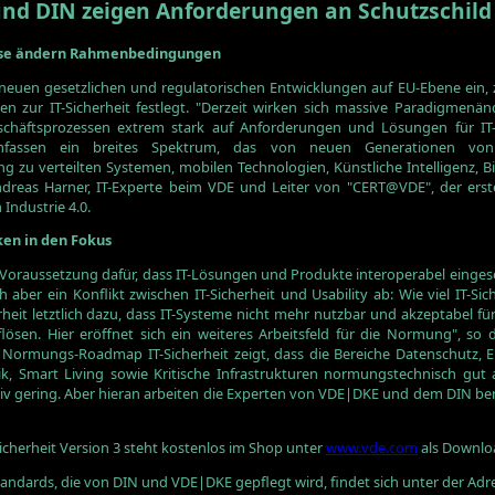
und DIN zeigen Anforderungen an Schutzschild
esse ändern Rahmenbedingungen
uen gesetzlichen und regulatorischen Entwicklungen auf EU-Ebene ein, z
ten zur IT-Sicherheit festlegt. "Derzeit wirken sich massive Paradigmenä
schäftsprozessen extrem stark auf Anforderungen und Lösungen für IT-
mfassen ein breites Spektrum, das von neuen Generationen von 
g zu verteilten Systemen, mobilen Technologien, Künstliche Intelligenz, B
 Andreas Harner, IT-Experte beim VDE und Leiter von "CERT@VDE", der erst
Industrie 4.0.
ken in den Fokus
he Voraussetzung dafür, dass IT-Lösungen und Produkte interoperabel einge
ch aber ein Konflikt zwischen IT-Sicherheit und Usability ab: Wie viel IT-S
it letztlich dazu, dass IT-Systeme nicht mehr nutzbar und akzeptabel für 
lösen. Hier eröffnet sich ein weiteres Arbeitsfeld für die Normung", so 
der Normungs-Roadmap IT-Sicherheit zeigt, dass die Bereiche Datenschutz, 
k, Smart Living sowie Kritische Infrastrukturen normungstechnisch gut
ativ gering. Aber hieran arbeiten die Experten von VDE|DKE und dem DIN be
herheit Version 3 steht kostenlos im Shop unter
www.vde.com
als Downlo
standards, die von DIN und VDE|DKE gepflegt wird, findet sich unter der Ad