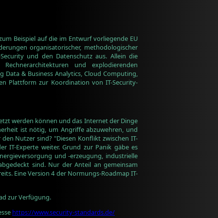
um Beispiel auf die im Entwurf vorliegende EU
nderungen organisatorischer, methodologischer
Security und den Datenschutz aus. Allein die
Rechnerarchitekturen und explodierenden
ig Data & Business Analytics, Cloud Computing,
en Plattform zur Koordination von IT-Security-
setzt werden können und das Internet der Dinge
icherheit ist nötig, um Angriffe abzuwehren, und
den Nutzer sind? "Diesen Konflikt zwischen IT-
der IT-Experte weiter. Grund zur Panik gäbe es
Energieversorgung und -erzeugung, industrielle
 abgedeckt sind. Nur der Anteil an gemeinsam
reits. Eine Version 4 der Normungs-Roadmap IT-
ad zur Verfügung.
resse
https://www.security-standards.de/