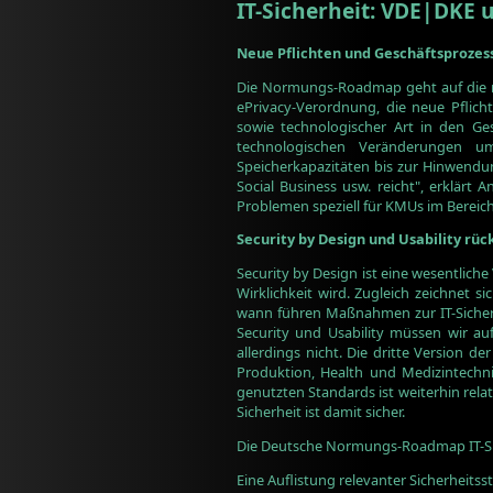
IT-Sicherheit: VDE|DKE 
Neue Pflichten und Geschäftsproz
Die Normungs-Roadmap geht auf die ne
ePrivacy-Verordnung, die neue Pflich
sowie technologischer Art in den Ge
technologischen Veränderungen u
Speicherkapazitäten bis zur Hinwendun
Social Business usw. reicht", erklärt
Problemen speziell für KMUs im Bereich 
Security by Design und Usability rüc
Security by Design ist eine wesentlic
Wirklichkeit wird. Zugleich zeichnet si
wann führen Maßnahmen zur IT-Sicherhe
Security und Usability müssen wir auf
allerdings nicht. Die dritte Version 
Produktion, Health und Medizintechni
genutzten Standards ist weiterhin rel
Sicherheit ist damit sicher.
Die Deutsche Normungs-Roadmap IT-Sic
Eine Auflistung relevanter Sicherheits